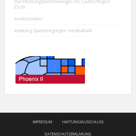
Durchführungsbestimmungen HG LauSto/Region
25/26
Rundschreiben
Anleitung Spielverlegungen Handball4All
IMPRESSUM
HAFTUNGSAUSSCHLUSS
DATENSCHUTZERKLÄRUNG