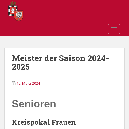
S
k
i
p
t
TOGGLE
o
m
a
Meister der Saison 2024-
i
n
2025
c
o
n
19. März 2024
t
e
Senioren
n
t
Kreispokal Frauen